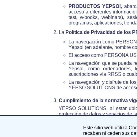
PRODUCTOS YEPSO!
, abarc
acceso a diferentes informacio
test, e-books, webinars), se
programas, aplicaciones, tienda
La
Política de Privacidad de l
La navegación como PERSONA 
Yepso! (en adelante, nombre
El acceso como PERSONA USUARI
La navegación que se pueda rea
Yepso!, como ordenadores, tel
suscripciones vía RRSS o cualqu
La navegación y disfrute de los
YEPSO SOLUTIONS de acceso o
Cumplimiento de la normativa vig
YEPSO SOLUTIONS, al estar ubica
protección de datos y servicios de l
Por lo tanto, YEPSO SOLUTIONS ga
Este sitio web utiliza Co
normativa de protección de datos
recaban ni ceden sus dat
complemente o sustituya a las anter