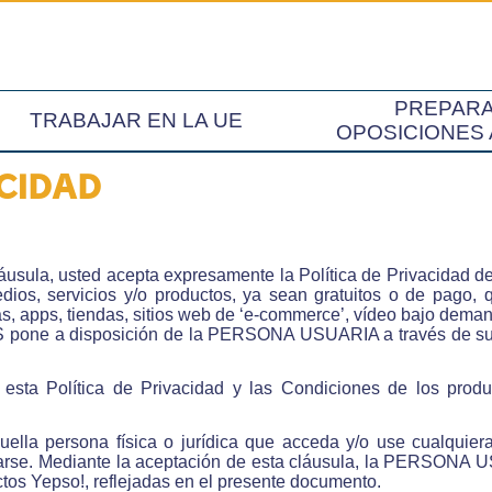
PREPAR
TRABAJAR EN LA UE
OPOSICIONES 
ACIDAD
a cláusula, usted acepta expresamente la Política de Priva
os, servicios y/o productos, ya sean gratuitos o de pago, q
, apps, tiendas, sitios web de ‘e-commerce’, vídeo bajo deman
one a disposición de la PERSONA USUARIA a través de su p
 esta Política de Privacidad y las Condiciones de los produ
ella persona física o jurídica que acceda y/o use cualquier
rarse. Mediante la aceptación de esta cláusula, la PERSONA U
ctos Yepso!, reflejadas en el presente documento.