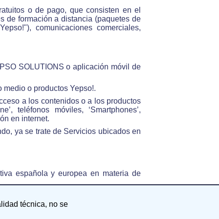
ratuitos o de pago, que consisten en el
es de formación a distancia (paquetes de
 Yepso!"), comunicaciones comerciales,
EPSO SOLUTIONS o aplicación móvil de
 medio o productos Yepso!.
cceso a los contenidos o a los productos
ne’, teléfonos móviles, ‘Smartphones’,
n en internet.
do, ya se trate de Servicios ubicados en
iva española y europea en materia de
de las obligaciones dispuestas por la
alidad técnica, no se
mo por cualquier otra Ley o norma que