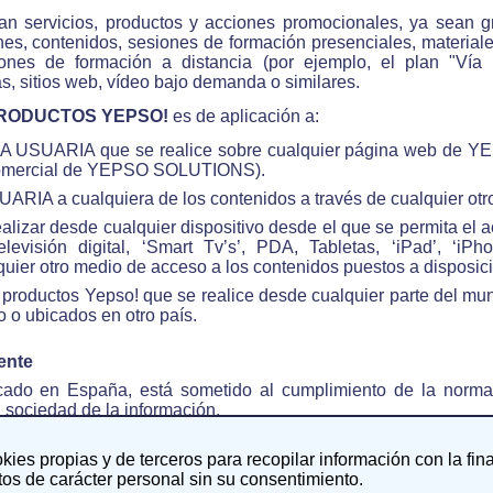
an servicios, productos y acciones promocionales, ya sean g
nes, contenidos, sesiones de formación presenciales, material
siones de formación a distancia (por ejemplo, el plan "Vía
s, sitios web, vídeo bajo demanda o similares.
os PRODUCTOS YEPSO!
es de aplicación a:
USUARIA que se realice sobre cualquier página web de Y
 comercial de YEPSO SOLUTIONS).
A a cualquiera de los contenidos a través de cualquier otro
lizar desde cualquier dispositivo desde el que se permita el a
evisión digital, ‘Smart Tv’s’, PDA, Tabletas, ‘iPad’, ‘iPho
ier otro medio de acceso a los contenidos puestos a disposició
 productos Yepso! que se realice desde cualquier parte del mun
 ubicados en otro país.
ente
do en España, está sometido al cumplimiento de la normat
a sociedad de la información.
rantiza en todo momento el íntegro y pleno cumplimiento 
okies propias y de terceros para recopilar información con la fin
 y de servicios de la sociedad de la información, así co
os de carácter personal sin su consentimiento.
iores.