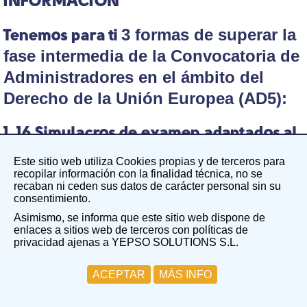
INFORMACIÓN
3 formas de superar la
Tenemos para ti
fase intermedia de la Convocatoria de
Administradores en el ámbito del
Derecho de la Unión Europea (AD5):
1. 16 Simulacros de examen adaptados al
modelo de examen de Fase Intermedia:
Este sitio web utiliza Cookies propias y de terceros para
40 preguntas tipo test sobre Derecho
recopilar información con la finalidad técnica, no se
recaban ni ceden sus datos de carácter personal sin su
Europeo y 12 de Comprensión
consentimiento.
Lingüística, todo en inglés.
Asimismo, se informa que este sitio web dispone de
enlaces a sitios web de terceros con políticas de
privacidad ajenas a YEPSO SOLUTIONS S.L.
El pack de 16 simulacros de examen tiene un coste de
156,00 EUR.
ACEPTAR
MÁS INFO
PUEDES ADQUIRIRLO AQUÍ