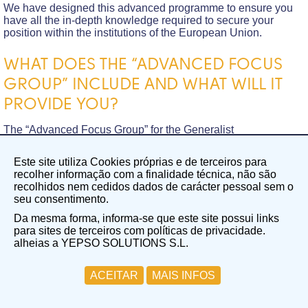
We have designed this advanced programme to ensure you
have all the in-depth knowledge required to secure your
position within the institutions of the European Union.
WHAT DOES THE “ADVANCED FOCUS
GROUP” INCLUDE AND WHAT WILL IT
PROVIDE YOU?
The “Advanced Focus Group” for the Generalist
Administrators competition is designed to equip you with all
the necessary tools to deepen your preparation and make the
Este site utiliza Cookies próprias e de terceiros para
most of your knowledge to succeed in this selection process.
recolher informação com a finalidade técnica, não são
recolhidos nem cedidos dados de carácter pessoal sem o
Participation in this group includes:
seu consentimento.
A recorded video session with tips and guidance for
Da mesma forma, informa-se que este site possui links
completing your application form.
para sites de terceiros com políticas de privacidade.
You may request a review of your application form for
alheias a YEPSO SOLUTIONS S.L.
EUR 60 (50% discount on the standard price).
Access to three express courses (each over two hours
ACEITAR
MAIS INFOS
long) covering all reasoning test types:
Verbal reasoning.