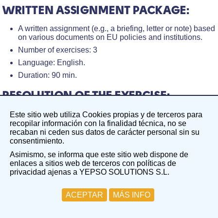
WRITTEN ASSIGNMENT PACKAGE:
A written assignment (e.g., a briefing, letter or note) based
on various documents on EU policies and institutions.
Number of exercises: 3
Language: English.
Duration: 90 min.
RESOLUTION OF THE EXERCISE:
After completing the exercise, a response model will be
Este sitio web utiliza Cookies propias y de terceros para
sent, presenting a comprehensive answer to the exercise.
recopilar información con la finalidad técnica, no se
recaban ni ceden sus datos de carácter personal sin su
consentimiento.
PROCESS DESCRIPTION:
Asimismo, se informa que este sitio web dispone de
The receipt of the Written assignment package is done within
enlaces a sitios web de terceros con políticas de
a short period (the maximum period is 24 working hours).
privacidad ajenas a YEPSO SOLUTIONS S.L.
The process to be followed is as follows:
ACEPTAR
MÁS INFO
1. We receive your email requesting the Written
assignment package.