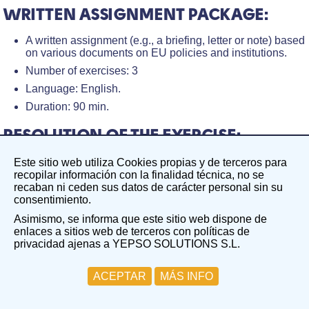
WRITTEN ASSIGNMENT PACKAGE:
A written assignment (e.g., a briefing, letter or note) based
on various documents on EU policies and institutions.
Number of exercises: 3
Language: English.
Duration: 90 min.
RESOLUTION OF THE EXERCISE:
After completing the exercise, a response model will be
Este sitio web utiliza Cookies propias y de terceros para
sent, presenting a comprehensive answer to the exercise.
recopilar información con la finalidad técnica, no se
recaban ni ceden sus datos de carácter personal sin su
consentimiento.
PROCESS DESCRIPTION:
Asimismo, se informa que este sitio web dispone de
The receipt of the Written assignment package is done within
enlaces a sitios web de terceros con políticas de
a short period (the maximum period is 24 working hours).
privacidad ajenas a YEPSO SOLUTIONS S.L.
The process to be followed is as follows:
ACEPTAR
MÁS INFO
1. We receive your email requesting the Written
assignment package.