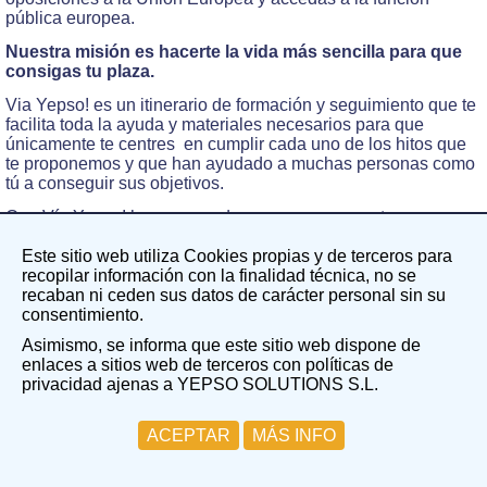
pública europea.
Nuestra misión es hacerte la vida más sencilla para que
consigas tu plaza.
Via Yepso! es un itinerario de formación y seguimiento que te
facilita toda la ayuda y materiales necesarios para que
únicamente te centres en cumplir cada uno de los hitos que
te proponemos y que han ayudado a muchas personas como
tú a conseguir sus objetivos.
Con Vía Yepso! hemos creado un programa que te
proporciona una
experiencia personalizada de formación
al mismo tiempo que te permite conocer e interactuar con
Este sitio web utiliza Cookies propias y de terceros para
nuestros docentes y otros candidatos en
sesiones grupales
.
recopilar información con la finalidad técnica, no se
recaban ni ceden sus datos de carácter personal sin su
consentimiento.
PRECIO
Asimismo, se informa que este sitio web dispone de
Puedes optar entre dos modalidades:
enlaces a sitios web de terceros con políticas de
privacidad ajenas a YEPSO SOLUTIONS S.L.
Pago único: 60 EUR de matrícula + 1.750 EUR.
Pago en cuotas mensuales: 60 EUR de matrícula + 175
ACEPTAR
MÁS INFO
EUR/mes durante 12 meses.