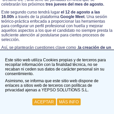
celebrarán los próximos
tres jueves del mes de agosto.
Este segundo curso tendrá lugar
el 12 de agosto a las
16.00h
a través de la plataforma
Google Meet
. Una sesión
teórico-práctica enfocada a proporcionar las herramientas
para configurar un perfil profesional con huella y mejorar
aquellos aspectos a los que el candidato no siempre presta la
suficiente atención al postularse para ciertos procesos de
selección.
Así, se plantearán cuestiones clave como
.la creación de un
buen perfil y CV Europass
, la importancia de la marca
personal en redes como LinkedIn o la potenciación de soft
Este sitio web utiliza Cookies propias y de terceros para
skills como la resiliencia y el liderazgo en el ámbito laboral,
recopilar información con la finalidad técnica, no se
entre otros asuntos.
recaban ni ceden sus datos de carácter personal sin su
En la segunda mitad del curso contaremos con
un workshop
consentimiento.
de pitching y comunicación oral
, donde resaltaremos la
Asimismo, se informa que este sitio web dispone de
importancia de construir una narrativa propia coherente y con
enlaces a sitios web de terceros con políticas de
gancho que se adapte a las expectativas e intereses del
privacidad ajenas a YEPSO SOLUTIONS S.L.
interlocutor, especialmente a la hora de afrontar una
entrevista de trabajo.
ACEPTAR
MÁS INFO
Los participantes previamente inscritos con un código de
gratuidad recibirán
el enlace a la sesión por correo
electrónico
en las horas previas al curso.