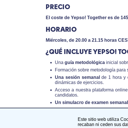
PRECIO
El coste de Yepso! Together es de 14
HORARIO
Miércoles, de 20.00 a 21.15 horas CES
¿QUÉ INCLUYE YEPSO! T
Una
guía metodológica
inicial so
Formación sobre metodología para 
Una sesión semanal
de 1 hora y 
dinámicas de ejercicios.
Acceso a nuestra plataforma online,
candidatos.
Un simulacro de examen semanal
Un simulacro de examen extra cad
Formación específica
, a través de
Este sitio web utiliza Co
recaban ni ceden sus dat
Sistema institucional y política