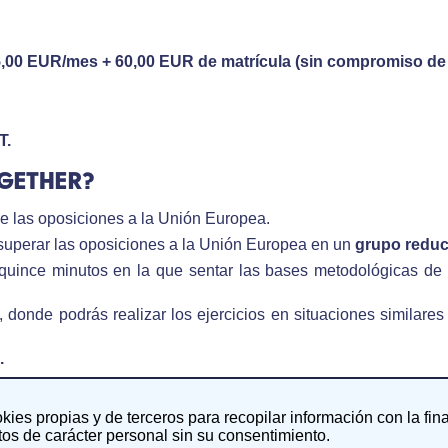
5,00 EUR/mes + 60,00 EUR de matrícula (sin compromiso de
T.
OGETHER?
bre las oposiciones a la Unión Europea.
superar las oposiciones a la Unión Europea en un
grupo reduc
quince minutos en la que sentar las bases metodológicas de 
 donde podrás realizar los ejercicios en situaciones similares
.
a 15 días.
 un curso avanzado en una de las siguientes áreas de tu interés:
okies propias y de terceros para recopilar información con la fin
os de carácter personal sin su consentimiento.
s de la UE.