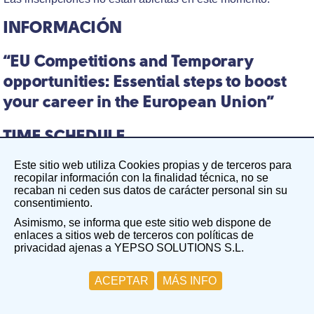
INFORMACIÓN
“EU Competitions and Temporary
opportunities: Essential steps to boost
your career in the European Union”
TIME SCHEDULE
Wednesday - 03 February 2021, 19h00 - 20h15 h CEST.
Este sitio web utiliza Cookies propias y de terceros para
recopilar información con la finalidad técnica, no se
In this special webinar...
recaban ni ceden sus datos de carácter personal sin su
consentimiento.
1- Learn what contract opportunities you have available
to access the
#EuropeanUnion
Asimismo, se informa que este sitio web dispone de
enlaces a sitios web de terceros con políticas de
2- Learn about the competitions to become an EU
privacidad ajenas a YEPSO SOLUTIONS S.L.
permanent official.
3- Get to know the different exercises that you need to
master to work for the European institutions.
ACEPTAR
MÁS INFO
If you have a promotion code, you can use it in the next
registration step.