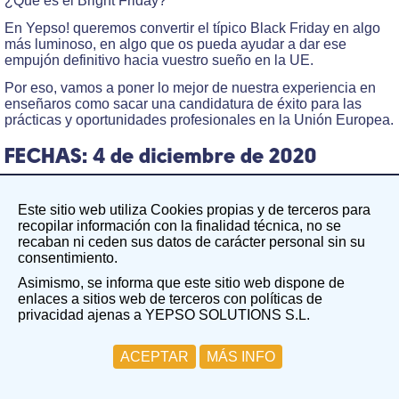
¿Qué es el Bright Friday?
En Yepso! queremos convertir el típico Black Friday en algo
más luminoso, en algo que os pueda ayudar a dar ese
empujón definitivo hacia vuestro sueño en la UE.
Por eso, vamos a poner lo mejor de nuestra experiencia en
enseñaros como sacar una candidatura de éxito para las
prácticas y oportunidades profesionales en la Unión Europea.
FECHAS: 4 de diciembre de 2020
Comienzo: 19.00h.
Este sitio web utiliza Cookies propias y de terceros para
Fin: 21.00h.
recopilar información con la finalidad técnica, no se
recaban ni ceden sus datos de carácter personal sin su
OBJETIVO:
consentimiento.
Asimismo, se informa que este sitio web dispone de
Sensibilizar a las personas participantes acerca de las
enlaces a sitios web de terceros con políticas de
salidas profesionales y de prácticas que la Unión Europea
privacidad ajenas a YEPSO SOLUTIONS S.L.
ofrece a la ciudadanía y dar las herramientas necesarias para
desarrollar un CV y una carta de motivación efectiva.
ACEPTAR
MÁS INFO
DESTINATARIOS: