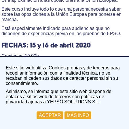
Una aproximación a las oposiciones a la Unión Europea.
Este curso incluye todo lo que una persona necesita saber
sobre las oposiciones a la Unión Europea para ponerse en
marcha.
Está especialmente indicado para audiencias que no
disponen de experiencias previa en las pruebas de EPSO.
FECHAS: 15 y 16 de abril 2020
Comienzo: 19.00h.
Fin: 21.00h.
Este sitio web utiliza Cookies propias y de terceros para
recopilar información con la finalidad técnica, no se
DESTINATARIOS:
recaban ni ceden sus datos de carácter personal sin su
consentimiento.
Interesados en participar en las próximas convocatorias
Asimismo, se informa que este sitio web dispone de
de Administradores de EPSO.
enlaces a sitios web de terceros con políticas de
Aquellos interesados en preparar las pruebas del
privacidad ajenas a YEPSO SOLUTIONS S.L.
Preselection Test.
Público general interesado en acceder a un puesto de
ACEPTAR
MÁS INFO
trabajo en las Instituciones de la Unión Europea.