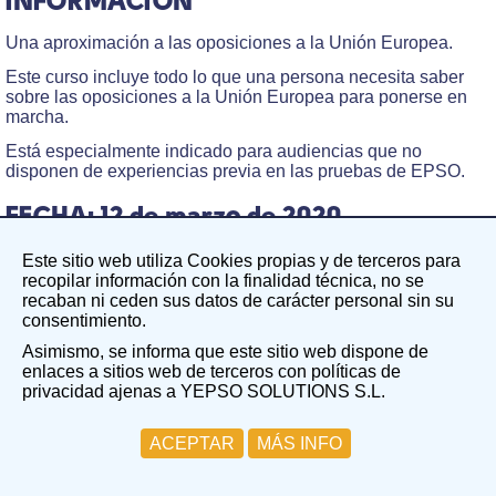
INFORMACIÓN
Una aproximación a las oposiciones a la Unión Europea.
Este curso incluye todo lo que una persona necesita saber
sobre las oposiciones a la Unión Europea para ponerse en
marcha.
Está especialmente indicado para audiencias que no
disponen de experiencias previa en las pruebas de EPSO.
FECHA: 12 de marzo de 2020
Comienzo: 17.00h.
Este sitio web utiliza Cookies propias y de terceros para
recopilar información con la finalidad técnica, no se
Fin: 21.00h.
recaban ni ceden sus datos de carácter personal sin su
consentimiento.
LUGAR:
Asimismo, se informa que este sitio web dispone de
enlaces a sitios web de terceros con políticas de
CREC Coworking Barcelona Eixample
privacidad ajenas a YEPSO SOLUTIONS S.L.
Gran Via de les Corts Catalanes 672
08010 Barcelona
ACEPTAR
MÁS INFO
DESTINATARIOS: