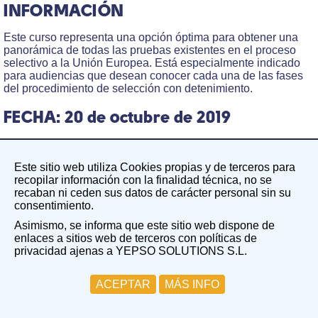
INFORMACIÓN
Este curso representa una opción óptima para obtener una
panorámica de todas las pruebas existentes en el proceso
selectivo a la Unión Europea. Está especialmente indicado
para audiencias que desean conocer cada una de las fases
del procedimiento de selección con detenimiento.
FECHA: 20 de octubre de 2019
Comienzo: 10.00h.
Fin: 19.00h.
Este sitio web utiliza Cookies propias y de terceros para
recopilar información con la finalidad técnica, no se
recaban ni ceden sus datos de carácter personal sin su
LUGAR:
consentimiento.
CRAI- Biblioteca (Centro de Recursos para el Aprendizaje y
Asimismo, se informa que este sitio web dispone de
la Investigación)
enlaces a sitios web de terceros con políticas de
Edificio "Cisneros". Plaza de S. Diego s/n.
privacidad ajenas a YEPSO SOLUTIONS S.L.
28801 Alcalá de Henares (Madrid)
ACEPTAR
MÁS INFO
DESTINATARIOS:
Público general interesado en acceder a un puesto de