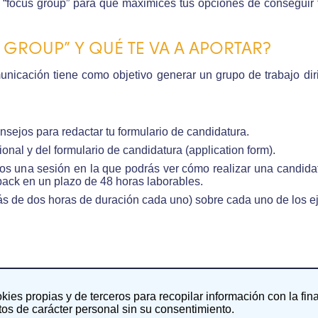
focus group” para que maximices tus opciones de conseguir tu
 GROUP” Y QUÉ TE VA A APORTAR?
nicación tiene como objetivo generar un grupo de trabajo dir
nsejos para redactar tu formulario de candidatura.
sional y del formulario de candidatura (application form).
emos una sesión en la que podrás ver cómo realizar una candidatu
back en un plazo de 48 horas laborables.
ás de dos horas de duración cada uno) sobre cada uno de los ej
zonamiento (200 verbales, 100 numéricos y 100 abstractos).
jercicios en español, portugués, inglés, francés o italiano.
okies propias y de terceros para recopilar información con la fin
os de carácter personal sin su consentimiento.
prueba de Field-related MCQ test.