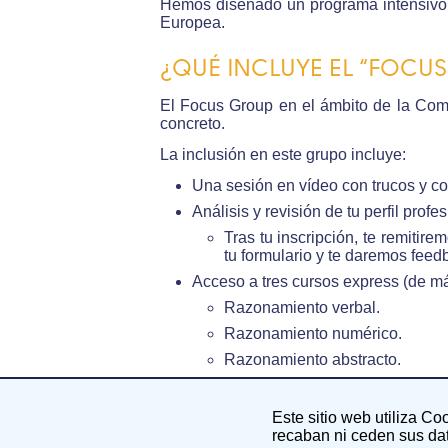
Hemos diseñado un programa intensivo “
Europea.
¿QUÉ INCLUYE EL “FOCUS
El Focus Group en el ámbito de la Comu
concreto.
La inclusión en este grupo incluye:
Una sesión en vídeo con trucos y co
Análisis y revisión de tu perfil profe
Tras tu inscripción, te remitir
tu formulario y te daremos feed
Acceso a tres cursos express (de m
Razonamiento verbal.
Razonamiento numérico.
Razonamiento abstracto.
Un paquete de 400 ejercicios de ra
Lengua 1: se pueden enviar los e
Este sitio web utiliza Co
recaban ni ceden sus dat
Una sesión grupal en vivo sobre la 