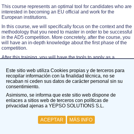
This course represents an optimal tool for candidates who are
interested in becoming an EU official and work for the
European institutions.
In this course, we will specifically focus on the context and the
methodology that you need to master in order to be successful
in the AD5 competition. More concretely, after the course, you
will have an in-depth knowledge about the first phase of the
competition.
After this training, you will have the tools to apply as a
candidate for the AD5 competition, so we kindly recommend
you to
submit your application for the official exam
before
Este sitio web utiliza Cookies propias y de terceros para
June 26th.
recopilar información con la finalidad técnica, no se
recaban ni ceden sus datos de carácter personal sin su
DATE: 13th July 2019
consentimiento.
Asimismo, se informa que este sitio web dispone de
Start: 13/07/2019, 09.00 AM.
enlaces a sitios web de terceros con políticas de
privacidad ajenas a YEPSO SOLUTIONS S.L.
End: 13/07/2019, 7.00 PM.
VENUE:
ACEPTAR
MÁS INFO
Faculdade de Economia da Universidade de Coimbra.