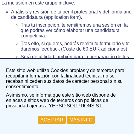
La inclusión en este grupo incluye:
Análisis y revisión de tu perfil profesional y del formulario
de candidatura (application form).
Tras tu inscripción, te remitiremos una sesión en la
que podrás ver cómo elaborar una candidatura
competitiva.
Tras ello, si quieres, podrás remitir tu formulario y te
daremos feedback (Coste de 60 EUR adicionales)
Será de utilidad también para la preparación de tus
"supporting documents" (Coste de revisión 120 EUR
adicionales)
Este sitio web utiliza Cookies propias y de terceros para
Acceso a tres cursos express (de más de dos horas de
recopilar información con la finalidad técnica, no se
duración cada uno) sobre cada uno de los ejercicios de
recaban ni ceden sus datos de carácter personal sin su
razonamiento:
consentimiento.
Razonamiento verbal.
Asimismo, se informa que este sitio web dispone de
enlaces a sitios web de terceros con políticas de
Razonamiento numérico.
privacidad ajenas a YEPSO SOLUTIONS S.L.
Razonamiento abstracto.
Un paquete de 400 ejercicios de razonamiento (200
ACEPTAR
MÁS INFO
verbales, 100 numéricos y 100 abstractos).
Lengua 1.