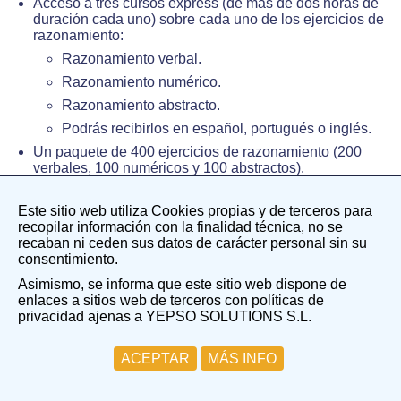
Acceso a tres cursos express (de más de dos horas de
duración cada uno) sobre cada uno de los ejercicios de
razonamiento:
Razonamiento verbal.
Razonamiento numérico.
Razonamiento abstracto.
Podrás recibirlos en español, portugués o inglés.
Un paquete de 400 ejercicios de razonamiento (200
verbales, 100 numéricos y 100 abstractos).
Lengua 1: se pueden enviar los ejercicios en
español, portugués, inglés, francés, italiano, croata,
Este sitio web utiliza Cookies propias y de terceros para
griego o neerlandés. En los próximos días también
recopilar información con la finalidad técnica, no se
estarán disponibles en alemán, polaco y rumano.
recaban ni ceden sus datos de carácter personal sin su
Más lenguas de la UE estarán disponibles
consentimiento.
próximamente.
Asimismo, se informa que este sitio web dispone de
Una sesión en vídeo (1 hora) sobre contextualización a
enlaces a sitios web de terceros con políticas de
EU Knowledge.
privacidad ajenas a YEPSO SOLUTIONS S.L.
Lengua 2: inglés.
5 exámenes de EU Knowledge: 150 preguntas.
ACEPTAR
MÁS INFO
Lengua 2: inglés.